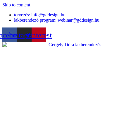
Skip to content
tervezés: info@gddesign.hu
lakberendező program: webinar@gddesign.hu
acebook
Instagram
Pinterest